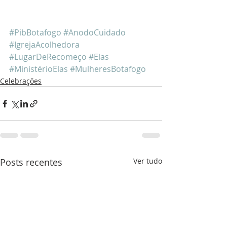
#PibBotafogo
#
AnodoCuidado
#IgrejaAcolhedora
#LugarDeRecomeço
#Elas
#MinistérioElas
#MulheresBotafogo
Celebrações
Posts recentes
Ver tudo