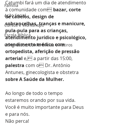
Catumbi fará um dia de atendimento 
Família
à comunidade com
 bazar, corte 
Ação Social
de cabelos, design de 
sobrancelhas, tranças e manicure, 
Cursos e Workshops
pula-pula para as crianças, 
Escola Bíblica
atendimento jurídico e psicológico, 
atendimento médico com 
Congressos, Conferências e Retiros
ortopedista, aferição de pressão 
arterial
 e, a partir das 15:00, 
palestra 
com o Dr. Antônio 
Antunes, ginecologista e obstetra 
sobre A Saúde da Mulher.
Ao longo de todo o tempo 
estaremos orando por sua vida.
Você é muito importante para Deus 
e para nós.
Não perca!