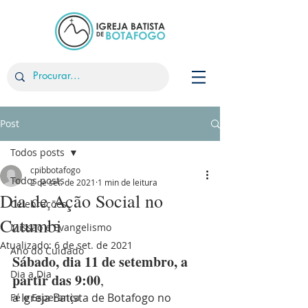
Post
Todos posts
cpibbotafogo
Todos posts
2 de set. de 2021
1 min de leitura
Dia de Ação Social no
Celebrações
Catumbi
Missão e Evangelismo
Atualizado:
6 de set. de 2021
Ano do Cuidado
Sábado, dia 11 de setembro, a 
Dia a Dia
partir das 9:00
, 
a Igreja Batista de Botafogo no 
Fé e Esperança