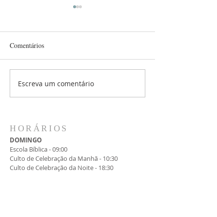
Comentários
Culto Infantil
80 Anos PIBBOTAFOGO
Escreva um comentário
HORÁRIOS
DOMINGO
Escola Bíblica - 09:00
Culto de Celebração da Manhã - 10:30
Culto de Celebração da Noite - 18:30
SEGUNDA
Culto de Oração e Comunhão - 15:00
QUARTA