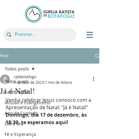
Post
Todos posts
cpibbotafogo
Todos posts
1 de dez. de 2023
1 min de leitura
Já é Natal!
Celebrações
Venha celebrar Jesus conosco com a 
Missão e Evangelismo
Apresentação de Natal: "Já é Natal!"
Ano do Cuidado
Domingo, dia 17 de dezembro, às 
18:30, te esperamos aqui!
Dia a Dia
Fé e Esperança