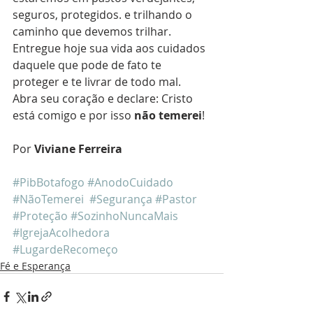
seguros, protegidos. e trilhando o 
caminho que devemos trilhar. 
Entregue hoje sua vida aos cuidados 
daquele que pode de fato te 
proteger e te livrar de todo mal. 
Abra seu coração e declare: Cristo 
está comigo e por isso 
não temerei
!
Por 
Viviane Ferreira
#PibBotafogo
#AnodoCuidado
#NãoTemerei
#Segurança
#Pastor
#Proteção
#SozinhoNuncaMais
#IgrejaAcolhedora
#LugardeRecomeço
Fé e Esperança