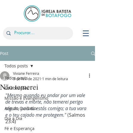
Post
Todos posts
Viviane Ferreira
Todos posts
3 de fev. de 2021
1 min de leitura
Não temerei
Celebrações
"Mesmo quando eu andar por um vale 
Missão e Evangelismo
de trevas e morte, não temerei perigo 
algum, pois tu estás comigo; a tua vara 
Ano do Cuidado
e o teu cajado me protegem."
 (
Salmos 
Dia a Dia
23:4)
Fé e Esperança