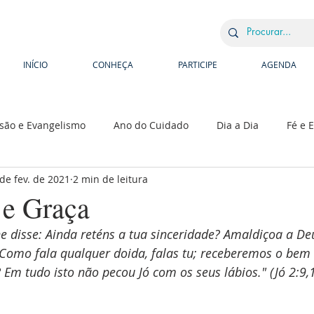
INÍCIO
CONHEÇA
PARTICIPE
AGENDA
são e Evangelismo
Ano do Cuidado
Dia a Dia
Fé e 
 de fev. de 2021
2 min de leitura
hops
Escola Bíblica
Congressos, Conferências e Retiros
 e Graça
e disse: Ainda reténs a tua sinceridade? Amaldiçoa a Deu
 Como fala qualquer doida, falas tu; receberemos o bem 
Em tudo isto não pecou Jó com os seus lábios." (
Jó 2:9,