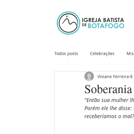
Todos posts
Celebrações
Mis
Viviane Ferreira
8
Ação Social
Cursos e Works
Soberania
"Então sua mulher lh
Porém ele lhe disse:
receberíamos o mal? 