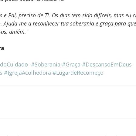
e Pai, preciso de Ti. Os dias tem sido difíceis, mas eu c
e. Ajuda-me a reconhecer tua soberania e graça para que
esus, amém."
ra
doCuidado
#Soberania
#Graça
#DescansoEmDeus
s
#IgrejaAcolhedora
#LugardeRecomeço