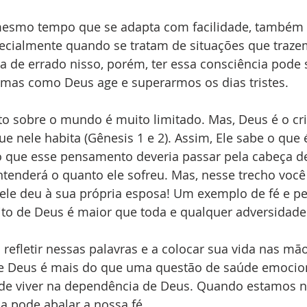
esmo tempo que se adapta com facilidade, também
ecialmente quando se tratam de situações que trazem
a de errado nisso, porém, ter essa consciência pode s
mas como Deus age e superarmos os dias tristes.
 sobre o mundo é muito limitado. Mas, Deus é o cri
ue nele habita (Gênesis 1 e 2). Assim, Ele sabe o que
o que esse pensamento deveria passar pela cabeça de
entenderá o quanto ele sofreu. Mas, nesse trecho você
ele deu à sua própria esposa! Um exemplo de fé e pe
ito de Deus é maior que toda e qualquer adversidade
 refletir nessas palavras e a colocar sua vida nas mã
de Deus é mais do que uma questão de saúde emocion
e viver na dependência de Deus. Quando estamos n
a pode abalar a nossa fé. 