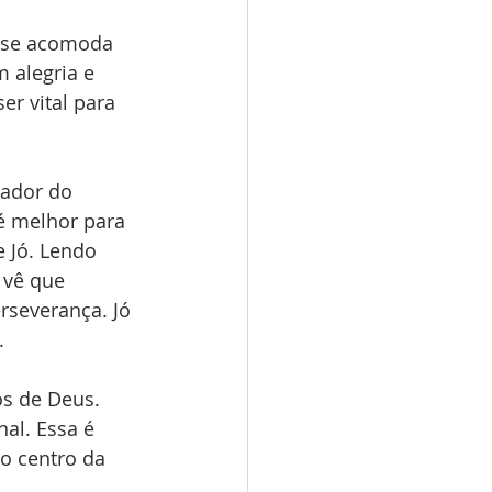
 se acomoda 
 alegria e 
er vital para 
ador do 
 é melhor para 
 Jó. Lendo 
 vê que 
rseverança. Jó 
.
os de Deus. 
al. Essa é 
o centro da 