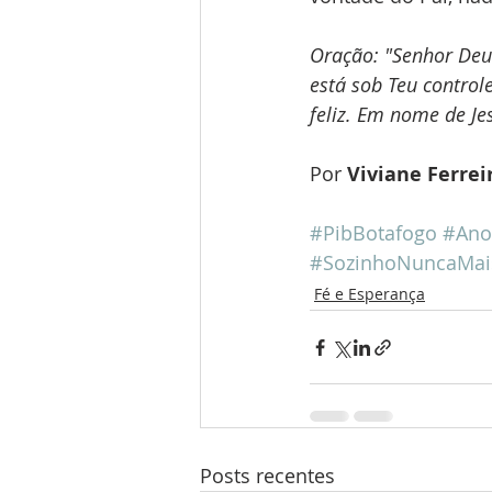
Oração: "Senhor Deus 
está sob Teu control
feliz. Em nome de J
Por 
Viviane Ferrei
#PibBotafogo
#Ano
#SozinhoNuncaMai
Fé e Esperança
Posts recentes