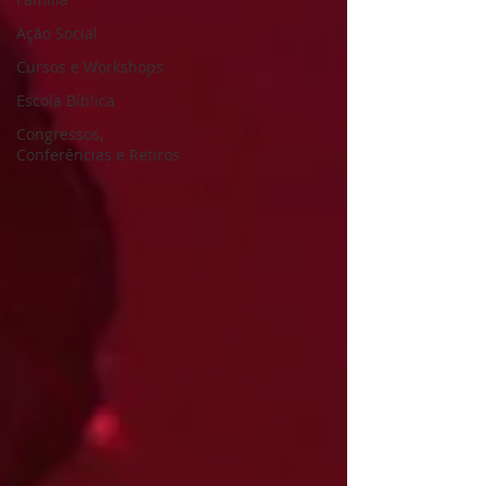
Ação Social
Cursos e Workshops
Escola Bíblica
Congressos,
Conferências e Retiros