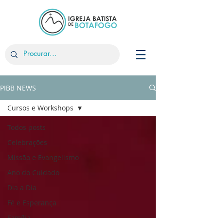
PIBB NEWS
Cursos e Workshops
Todos posts
Celebrações
Missão e Evangelismo
Ano do Cuidado
Dia a Dia
Fé e Esperança
Família