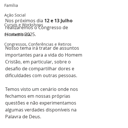
Família
Ação Social
Nos próximos dia 
12 e 13 Julho
Cursos e Workshops
realizaremos o Congresso de 
Homens 2025.
Escola Bíblica
Congressos, Conferências e Retiros
Nosso tema irá tratar de assuntos 
importantes para a vida do Homem 
Cristão, em particular, sobre o 
desafio de compartilhar dores e 
dificuldades com outras pessoas. 
Temos visto um cenário onde nos 
fechamos em nossas próprias 
questões e não experimentamos 
algumas verdades disponíveis na 
Palavra de Deus.