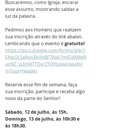
Buscaremos, como Igreja, encarar 
esse assunto, mostrando saídas a 
luz da palavra.
Pedimos aos Homens que realizem 
sua inscrição através do link abaixo. 
Lembrando que o evento é 
gratuito!
https://docs.google.com/forms/d/e/1
FAIpQLSeNoLByXhBF78aK7mlD4XMdR
ucNZ_sLbY4JTTDxrZTIXYspJw/viewfor
m?usp=header
Reserve esse fim de semana, faça 
sua inscrição, participe e receba algo 
novo da parte do Senhor!
Sábado, 12 de julho, às 15h.
Domingo, 13 de julho, às 10h30 e 
às 18h30.