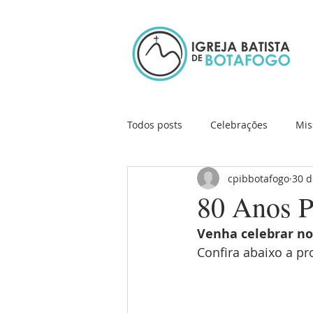
Todos posts
Celebrações
Mis
cpibbotafogo
30 d
Ação Social
Cursos e Works
80 Anos
Venha celebrar no
Confira abaixo a p