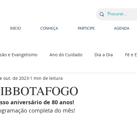
INÍCIO
CONHEÇA
PARTICIPE
AGENDA
são e Evangelismo
Ano do Cuidado
Dia a Dia
Fé e 
e out. de 2023
1 min de leitura
hops
Escola Bíblica
Congressos, Conferências e Retiros
 PIBBOTAFOGO
sso aniversário de 80 anos!
rogramação completa do mês!