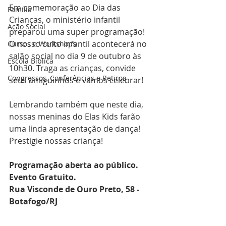
Em comemoração ao Dia das 
Família
Crianças, o ministério infantil 
Ação Social
preparou uma super programação! 
O nosso culto infantil acontecerá no 
Cursos e Workshops
salão social no dia 9 de outubro às 
Escola Bíblica
10h30. Traga as crianças, convide 
Congressos, Conferências e Retiros
seus amiguinhos e vamos celebrar!
Lembrando também que neste dia, 
nossas meninas do Elas Kids farão 
uma linda apresentação de dança! 
Prestigie nossas criança!
Programação aberta ao público. 
Evento Gratuito.
Rua Visconde de Ouro Preto, 58 - 
Botafogo/RJ